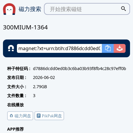
磁力搜索
300MIUM-1364
种子特征码 :
d7886dcdd0ed0b3c6ba03b93f8fb4c28c97eff0b
发布日期 :
2026-06-02
文件大小 :
2.79GB
文件数量 :
3
在线播放
🧲 磁力网盘
🅿️ PikPak网盘
APP推荐