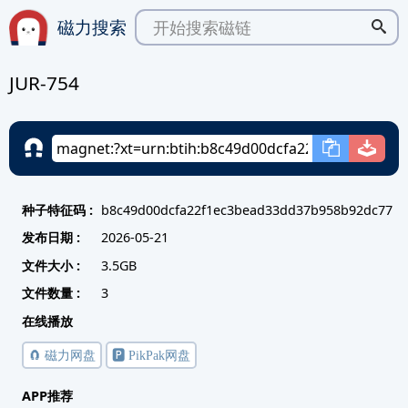
磁力搜索
JUR-754
种子特征码 :
b8c49d00dcfa22f1ec3bead33dd37b958b92dc77
发布日期 :
2026-05-21
文件大小 :
3.5GB
文件数量 :
3
在线播放
🧲 磁力网盘
🅿️ PikPak网盘
APP推荐