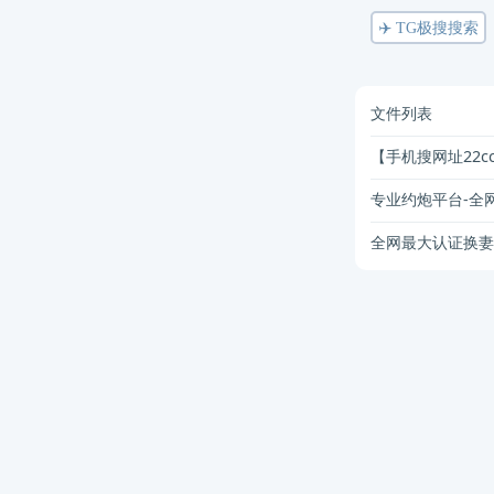
✈️ TG极搜搜索
文件列表
【手机搜网址22cc.
专业约炮平台-全网
全网最大认证换妻&