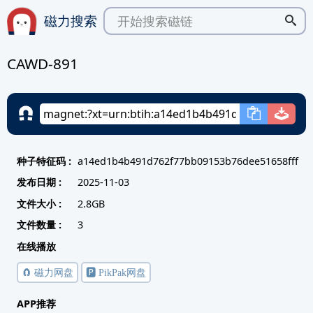
磁力搜索
CAWD-891
种子特征码 :
a14ed1b4b491d762f77bb09153b76dee51658fff
发布日期 :
2025-11-03
文件大小 :
2.8GB
文件数量 :
3
在线播放
🧲 磁力网盘
🅿️ PikPak网盘
APP推荐