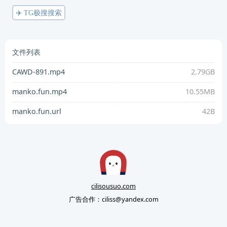
✈️ TG极搜搜索
文件列表
CAWD-891.mp4
2.79GB
manko.fun.mp4
10.55MB
manko.fun.url
42B
cilisousuo.com
广告合作：
ciliss@yandex.com