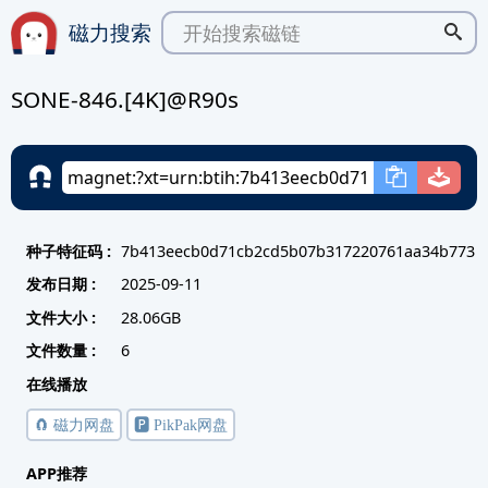
磁力搜索
SONE-846.[4K]@R90s
种子特征码 :
7b413eecb0d71cb2cd5b07b317220761aa34b773
发布日期 :
2025-09-11
文件大小 :
28.06GB
文件数量 :
6
在线播放
🧲 磁力网盘
🅿️ PikPak网盘
APP推荐