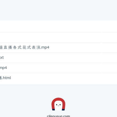
場 直 播 各 式 花 式 表 演.mp4
xt
mp4
.html
cilisousuo.com