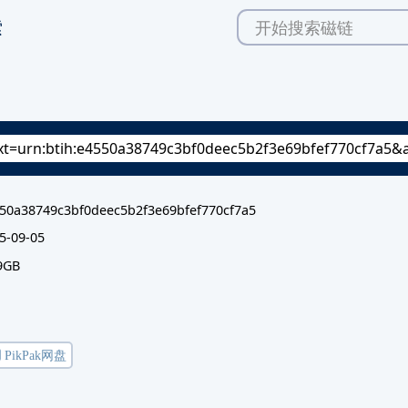
索
50a38749c3bf0deec5b2f3e69bfef770cf7a5
5-09-05
9GB
️ PikPak网盘