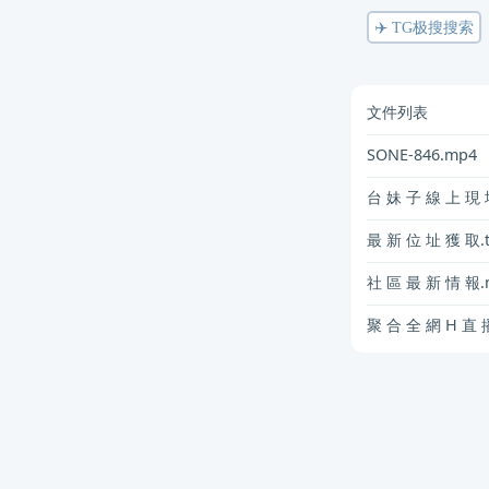
✈️ TG极搜搜索
文件列表
SONE-846.mp4
台 妹 子 線 上 現 
最 新 位 址 獲 取.t
社 區 最 新 情 報.
聚 合 全 網 H 直 播