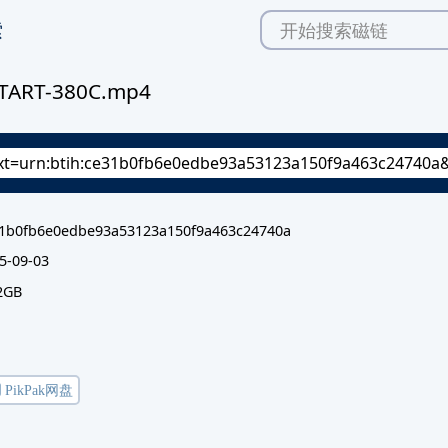
索
START-380C.mp4
1b0fb6e0edbe93a53123a150f9a463c24740a
5-09-03
2GB
️ PikPak网盘