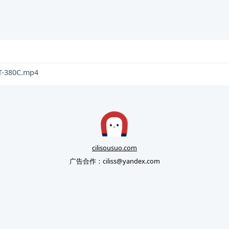
RT-380C.mp4
cilisousuo.com
广告合作：
ciliss@yandex.com