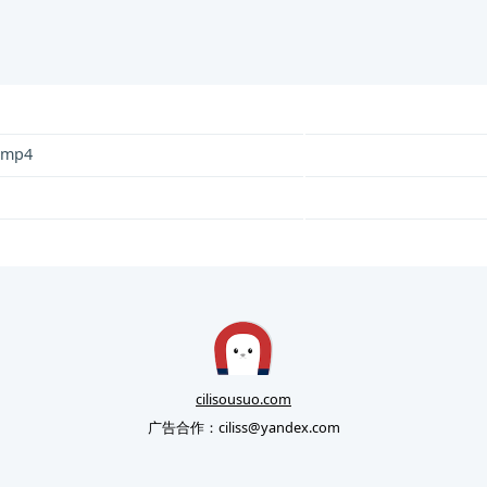
.mp4
cilisousuo.com
广告合作：
ciliss@yandex.com