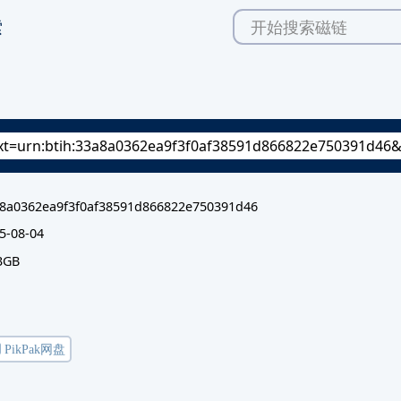
索
8a0362ea9f3f0af38591d866822e750391d46
5-08-04
3GB
️ PikPak网盘