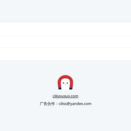
cilisousuo.com
广告合作：
ciliss@yandex.com