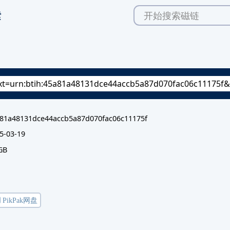
索
81a48131dce44accb5a87d070fac06c11175f
5-03-19
GB
️ PikPak网盘