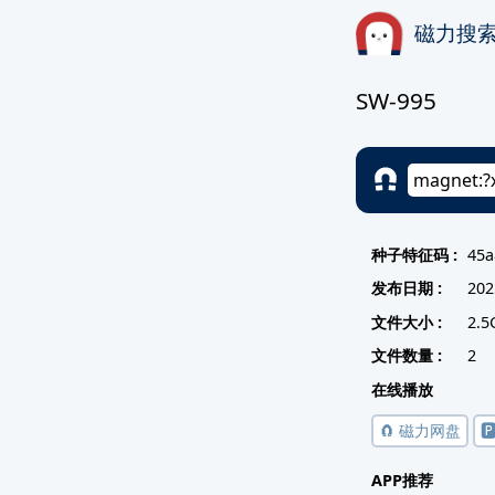
磁力搜
SW-995
种子特征码 :
45a
发布日期 :
202
文件大小 :
2.5
文件数量 :
2
在线播放
🧲 磁力网盘

APP推荐