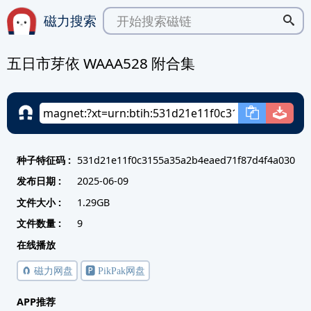
磁力搜索
五日市芽依 WAAA528 附合集
种子特征码 :
531d21e11f0c3155a35a2b4eaed71f87d4f4a030
发布日期 :
2025-06-09
文件大小 :
1.29GB
文件数量 :
9
在线播放
🧲 磁力网盘
🅿️ PikPak网盘
APP推荐