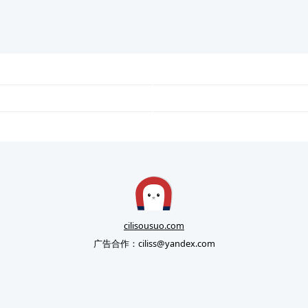
cilisousuo.com
广告合作：
ciliss@yandex.com