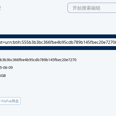
索
b3b3bc366fbe4b95cdb789b145fbec20e7270
5-06-09
5GB
️ PikPak网盘