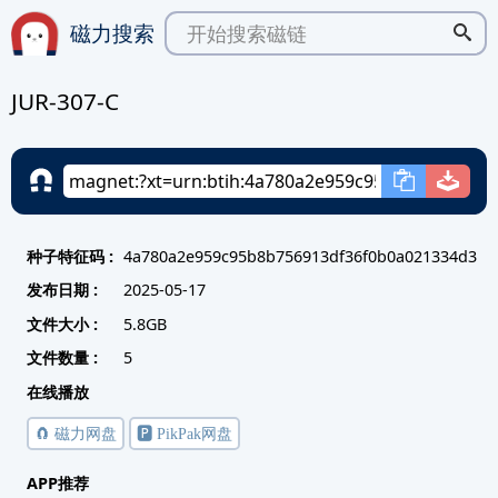
磁力搜索
JUR-307-C
种子特征码 :
4a780a2e959c95b8b756913df36f0b0a021334d3
发布日期 :
2025-05-17
文件大小 :
5.8GB
文件数量 :
5
在线播放
🧲 磁力网盘
🅿️ PikPak网盘
APP推荐