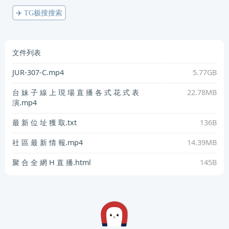
✈️ TG极搜搜索
文件列表
JUR-307-C.mp4
5.77GB
台 妹 子 線 上 現 場 直 播 各 式 花 式 表
22.78MB
演.mp4
最 新 位 址 獲 取.txt
136B
社 區 最 新 情 報.mp4
14.39MB
聚 合 全 網 H 直 播.html
145B