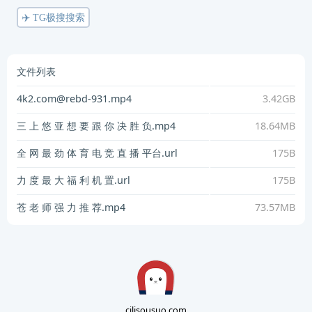
✈️ TG极搜搜索
文件列表
4k2.com@rebd-931.mp4
3.42GB
三 上 悠 亚 想 要 跟 你 决 胜 负.mp4
18.64MB
全 网 最 劲 体 育 电 竞 直 播 平台.url
175B
力 度 最 大 福 利 机 置.url
175B
苍 老 师 强 力 推 荐.mp4
73.57MB
cilisousuo.com